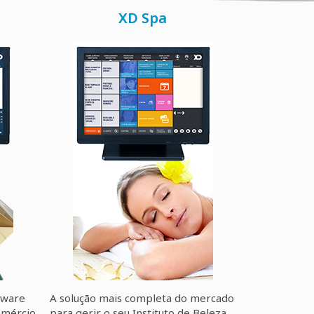
XD Spa
ftware
A solução mais completa do mercado
omércio
para gerir o seu Instituto de Beleza,